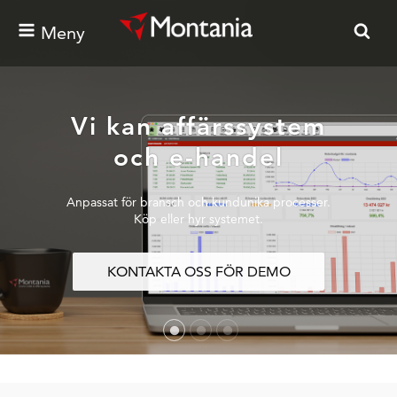
Meny
Vi kan affärssystem
och e-handel
Anpassat för bransch och kundunika processer.
Köp eller hyr systemet.
KONTAKTA OSS FÖR DEMO