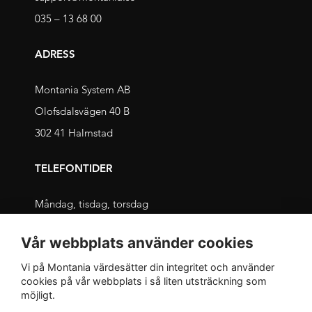
035 – 13 68 00
ADRESS
Montania System AB
Olofsdalsvägen 40 B
302 41 Halmstad
TELEFONTIDER
Måndag, tisdag, torsdag
09.00 – 11.30 och 13.00 – 16.00
Vår webbplats använder cookies
Onsdag, fredag
Vi på Montania värdesätter din integritet och använder
09.00 – 12.00 och 13.00 – 16.00
cookies på vår webbplats i så liten utsträckning som
möjligt.
INTEGRITET