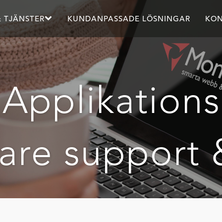
 TJÄNSTER
KUNDANPASSADE LÖSNINGAR
KON
 Applikation
re support 