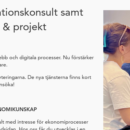
ationskonsult samt
 & projekt
bb och digitala processer. Nu förstärker
are.
eringarna. De nya tjänsterna finns kort
nsöka!
ONOMIKUNSKAP
ult med intresse för ekonomiprocesser
sidan. Hos oss får du utvecklas i en