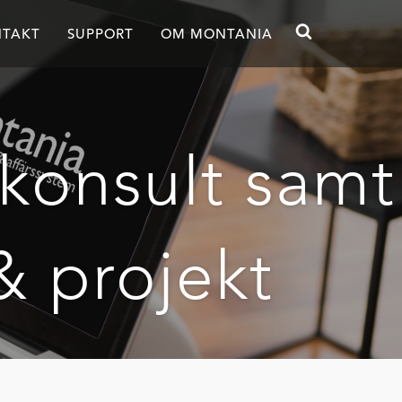
TAKT
SUPPORT
OM MONTANIA
skonsult samt
& projekt