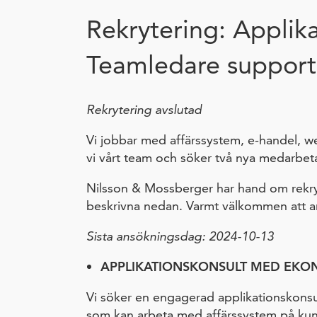
Rekrytering: Applik
Teamledare support
Rekrytering avslutad
Vi jobbar med affärssystem, e-handel, we
vi vårt team och söker två nya medarbet
Nilsson & Mossberger har hand om rekryt
beskrivna nedan. Varmt välkommen att a
Sista ansökningsdag: 2024-10-13
APPLIKATIONSKONSULT MED EK
Vi söker en engagerad applikationskons
som kan arbeta med affärssystem på kund