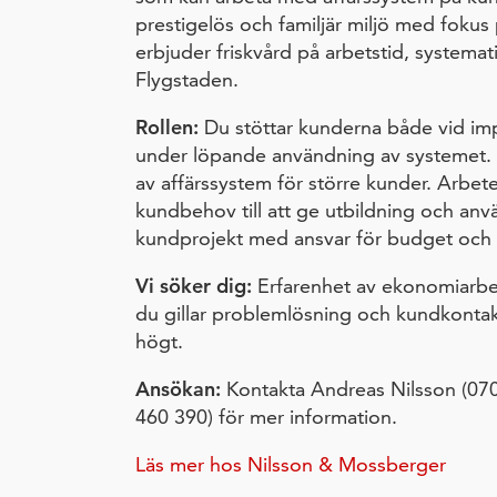
prestigelös och familjär miljö med foku
erbjuder friskvård på arbetstid, systema
Flygstaden.
Rollen:
Du stöttar kunderna både vid im
under löpande användning av systemet. D
av affärssystem för större kunder. Arbetet 
kundbehov till att ge utbildning och a
kundprojekt med ansvar för budget och t
Vi söker dig:
Erfarenhet av ekonomiarbet
du gillar problemlösning och kundkontakt
högt.
Ansökan:
Kontakta Andreas Nilsson (070
460 390) för mer information.
Läs mer hos Nilsson & Mossberger