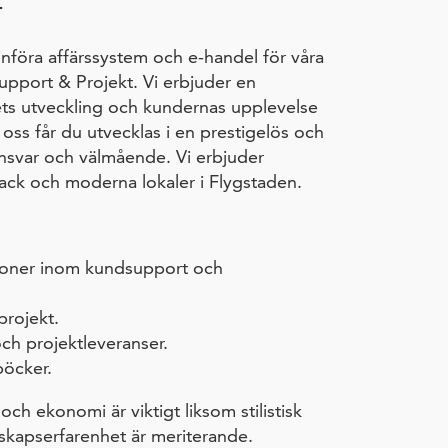
T
införa affärssystem och e-handel för våra
upport & Projekt. Vi erbjuder en
ets utveckling och kundernas upplevelse
ss får du utvecklas i en prestigelös och
ansvar och välmående. Vi erbjuder
back och moderna lokaler i Flygstaden.
soner inom kundsupport och
rojekt.
och projektleveranser.
öcker.
ch ekonomi är viktigt liksom stilistisk
skapserfarenhet är meriterande.