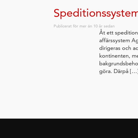
Speditionssyste
Publicerat för
mer än 10 år sedan
Åt ett speditio
affärssystem Age
dirigeras och a
kontinenten, m
bakgrundsbehov 
göra. Därpå […