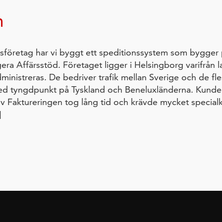
m
nsföretag har vi byggt ett speditionssystem som bygger 
ra Affärsstöd. Företaget ligger i Helsingborg varifrån la
dministreras. De bedriver trafik mellan Sverige och de fl
ed tyngdpunkt på Tyskland och Beneluxländerna. Kunde
Faktureringen tog lång tid och krävde mycket specialk
]