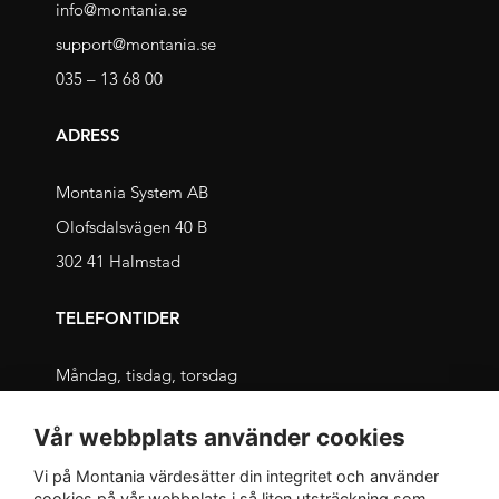
info@montania.se
support@montania.se
035 – 13 68 00
ADRESS
Montania System AB
Olofsdalsvägen 40 B
302 41 Halmstad
TELEFONTIDER
Måndag, tisdag, torsdag
09.00 – 11.30 och 13.00 – 16.00
Vår webbplats använder cookies
Onsdag, fredag
Vi på Montania värdesätter din integritet och använder
09.00 – 12.00 och 13.00 – 16.00
cookies på vår webbplats i så liten utsträckning som