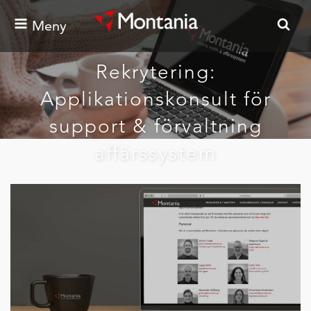
Meny
Rekrytering:
Applikationskonsult för
support & förvaltning
affärssystem