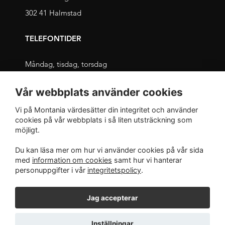
302 41 Halmstad
TELEFONTIDER
Måndag, tisdag, torsdag
09.00 – 11.30 och 13.00 – 16.00
Vår webbplats använder cookies
Onsdag, fredag
Vi på Montania värdesätter din integritet och använder
09.00 – 12.00 och 13.00 – 16.00
cookies på vår webbplats i så liten utsträckning som
möjligt.
INTEGRITET
Du kan läsa mer om hur vi använder cookies på vår sida
med
information om cookies
samt hur vi hanterar
Integritetspolicy
personuppgifter i vår
integritetspolicy
.
Jag accepterar
Inställningar