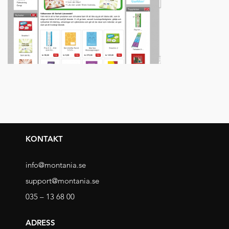
KONTAKT
info@montania.se
support@montania.se
035 – 13 68 00
ADRESS