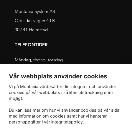
Montania System AB
Olofsdalsvägen 40 B
302 41 Halmstad
TELEFONTIDER
Måndag, tisdag, torsdag
09.00 – 11.30 och 13.00 – 16.00
Vår webbplats använder cookies
Onsdag, fredag
Vi på Montania värdesätter din integritet och använder
09.00 – 12.00 och 13.00 – 16.00
cookies på vår webbplats i så liten utsträckning som
möjligt.
INTEGRITET
Du kan läsa mer om hur vi använder cookies på vår sida
med
information om cookies
samt hur vi hanterar
Integritetspolicy
personuppgifter i vår
integritetspolicy
.