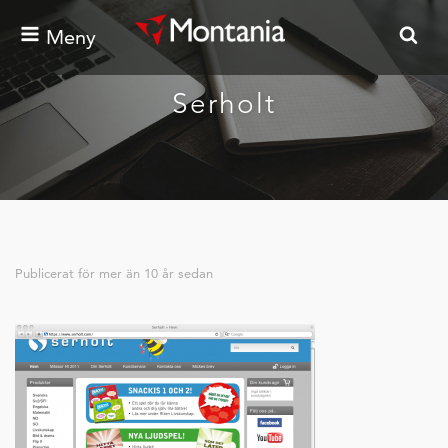
Meny
Serholt
Publicerat för
mer än 10 år sedan