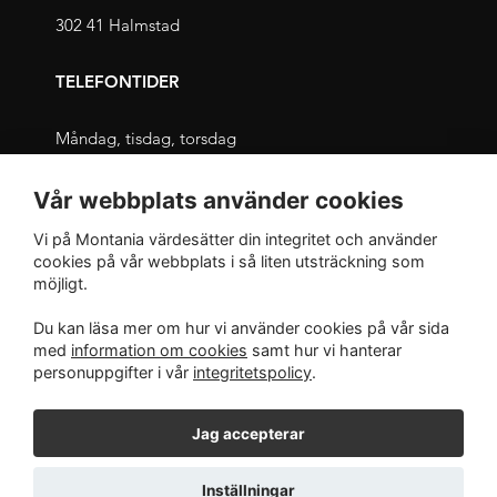
302 41 Halmstad
TELEFONTIDER
Måndag, tisdag, torsdag
09.00 – 11.30 och 13.00 – 16.00
Vår webbplats använder cookies
Onsdag, fredag
Vi på Montania värdesätter din integritet och använder
09.00 – 12.00 och 13.00 – 16.00
cookies på vår webbplats i så liten utsträckning som
möjligt.
INTEGRITET
Du kan läsa mer om hur vi använder cookies på vår sida
med
information om cookies
samt hur vi hanterar
Integritetspolicy
personuppgifter i vår
integritetspolicy
.
Jag accepterar
Inställningar