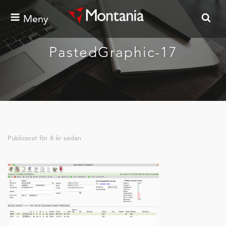
Meny
PastedGraphic-17
Publicerat för
8 år sedan