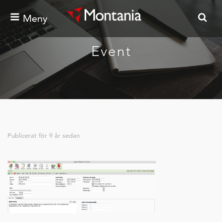
Meny
Event
Publicerat för
9 år sedan