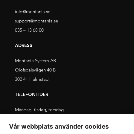
info@montania.se
support@montania.se
035 – 13 68 00
ADRESS
Montania System AB
Olofsdalsvägen 40 B
302 41 Halmstad
TELEFONTIDER
Måndag, tisdag, torsdag
09.00 – 11.30 och 13.00 – 16.00
Vår webbplats använder cookies
Onsdag, fredag