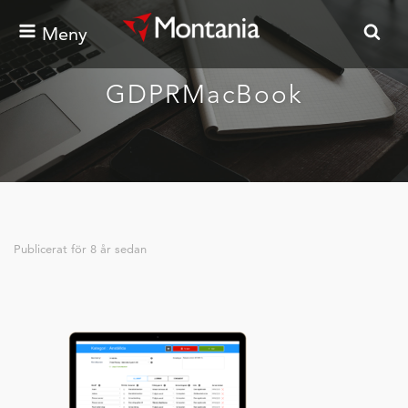
Meny
GDPRMacBook
Publicerat för
8 år sedan