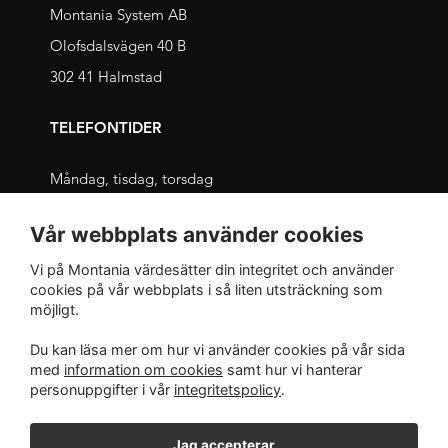
Montania System AB
Olofsdalsvägen 40 B
302 41 Halmstad
TELEFONTIDER
Måndag, tisdag, torsdag
09.00 – 11.30 och 13.00 – 16.00
Vår webbplats använder cookies
Onsdag, fredag
Vi på Montania värdesätter din integritet och använder
09.00 – 12.00 och 13.00 – 16.00
cookies på vår webbplats i så liten utsträckning som
möjligt.
INTEGRITET
Du kan läsa mer om hur vi använder cookies på vår sida
med
information om cookies
samt hur vi hanterar
Integritetspolicy
personuppgifter i vår
integritetspolicy
.
Jag accepterar