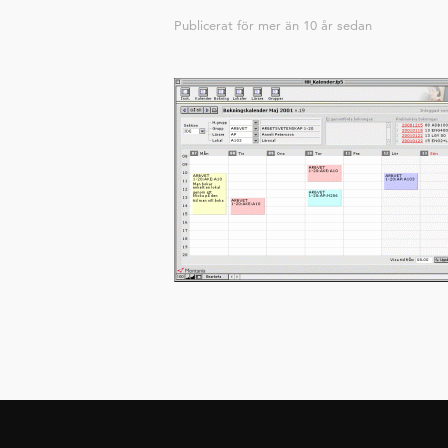
Publicerat för
mer än 10 år sedan