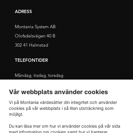
ADRESS
Montania System AB
Olofsdalsvägen 40 B
302 41 Halmstad
TELEFONTIDER
Måndag, tisdag, torsdag
09.00 – 11.30 och 13.00 – 16.00
Vår webbplats använder cookies
Onsdag, fredag
Vi på Montania värdesätter din integritet och använder
09.00 – 12.00 och 13.00 – 16.00
cookies på vår webbplats i så liten utsträckning som
möjligt.
INTEGRITET
Du kan läsa mer om hur vi använder cookies på vår sida
med
information om cookies
samt hur vi hanterar