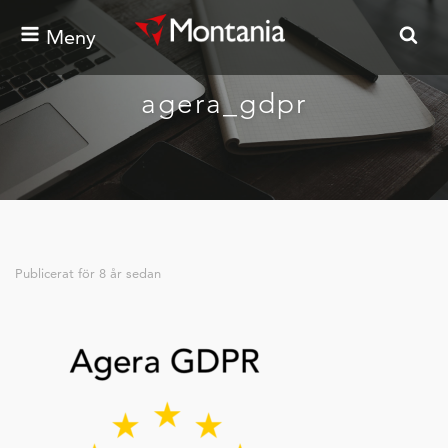
Meny
agera_gdpr
Publicerat för
8 år sedan