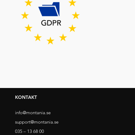
KONTAKT
info@montania.se
support@montania.se
035 – 13 68 00