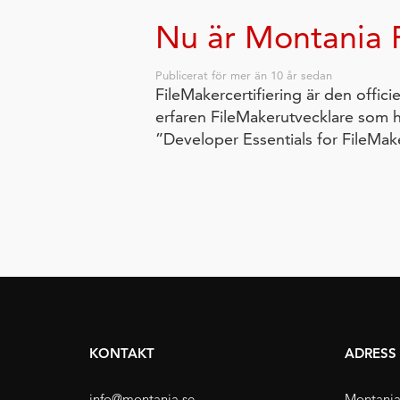
Nu är Montania F
Publicerat för
mer än 10 år sedan
FileMakercertifiering är den offici
erfaren FileMakerutvecklare som h
”Developer Essentials for FileMak
KONTAKT
ADRESS
info@montania.se
Montania