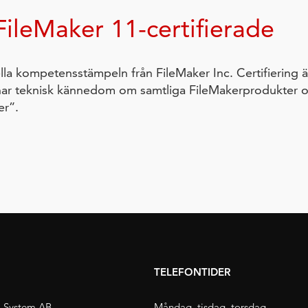
ileMaker 11-certifierade
ella kompetensstämpeln från FileMaker Inc. Certifiering är
ar teknisk kännedom om samtliga FileMakerprodukter och
er”.
TELEFONTIDER
 System AB
Måndag, tisdag, torsdag