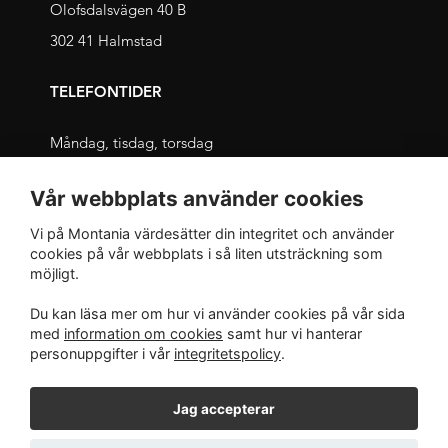
Olofsdalsvägen 40 B
302 41 Halmstad
TELEFONTIDER
Måndag, tisdag, torsdag
09.00 – 11.30 och 13.00 – 16.00
Vår webbplats använder cookies
Onsdag, fredag
Vi på Montania värdesätter din integritet och använder
09.00 – 12.00 och 13.00 – 16.00
cookies på vår webbplats i så liten utsträckning som
möjligt.
INTEGRITET
Du kan läsa mer om hur vi använder cookies på vår sida
med
information om cookies
samt hur vi hanterar
Integritetspolicy
personuppgifter i vår
integritetspolicy
.
Jag accepterar