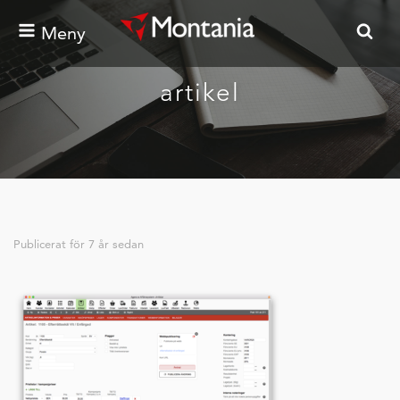
Meny
artikel
Publicerat för
7 år sedan