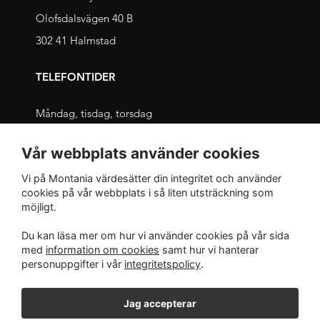
Olofsdalsvägen 40 B
302 41 Halmstad
TELEFONTIDER
Måndag, tisdag, torsdag
09.00 – 11.30 och 13.00 – 16.00
Vår webbplats använder cookies
Onsdag, fredag
Vi på Montania värdesätter din integritet och använder
09.00 – 12.00 och 13.00 – 16.00
cookies på vår webbplats i så liten utsträckning som
möjligt.
INTEGRITET
Du kan läsa mer om hur vi använder cookies på vår sida
med
information om cookies
samt hur vi hanterar
Integritetspolicy
personuppgifter i vår
integritetspolicy
.
Jag accepterar