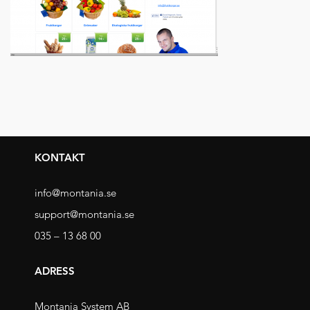
KONTAKT
info@montania.se
support@montania.se
035 – 13 68 00
ADRESS
Montania System AB