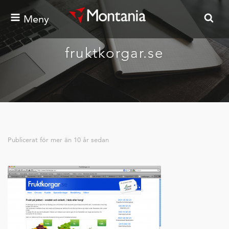
Meny
fruktkorgar.se
Publicerat för
mer än 10 år sedan