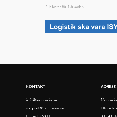
Publicerat för
4 år sedan
KONTAKT
ADRESS
info@montania.se
Montania
support@montania.se
Olofsdal
035 – 13 68 00
302 41 H