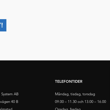
TELEFONTIDER
 System AB
Måndag, tisdag, torsdag
svägen 40 B
09.00 – 11.30 och 13.00 – 16.00
almstad
Onsdag, fredag