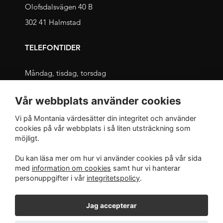
Olofsdalsvägen 40 B
302 41 Halmstad
TELEFONTIDER
Måndag, tisdag, torsdag
09.00 – 11.30 och 13.00 – 16.00
Vår webbplats använder cookies
Onsdag, fredag
Vi på Montania värdesätter din integritet och använder
09.00 – 12.00 och 13.00 – 16.00
cookies på vår webbplats i så liten utsträckning som
möjligt.
INTEGRITET
Du kan läsa mer om hur vi använder cookies på vår sida
med
information om cookies
samt hur vi hanterar
Integritetspolicy
personuppgifter i vår
integritetspolicy
.
Jag accepterar