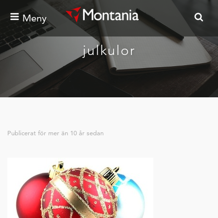
Meny
julkulor
Publicerat för
mer än 10 år sedan