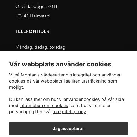
Olofsdalsvägen 40 B
302 41 Halmstad
TELEFONTIDER
Måndag, tisdag, torsdag
09.00 – 11.30 och 13.00 – 16.00
Vår webbplats använder cookies
Onsdag, fredag
Vi på Montania värdesätter din integritet och använder
09.00 – 12.00 och 13.00 – 16.00
cookies på vår webbplats i så liten utsträckning som
möjligt.
INTEGRITET
Du kan läsa mer om hur vi använder cookies på vår sida
med
information om cookies
samt hur vi hanterar
Integritetspolicy
personuppgifter i vår
integritetspolicy
.
Jag accepterar