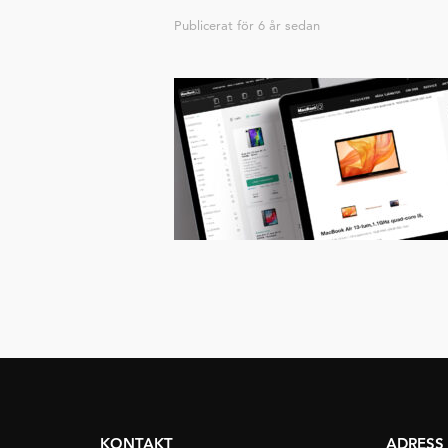
Publicerat för
6 år sedan
KONTAKT
ADRESS