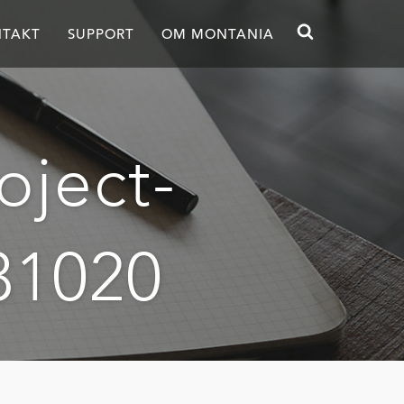
TAKT
SUPPORT
OM MONTANIA
ject-
31020