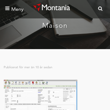
Meny
Maison
Publicerat för
mer än 10 år sedan