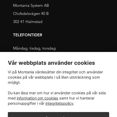
Montania System AB
Olofsdalsvägen 40 B
302 41 Halmstad
TELEFONTIDER
Måndag, tisdag, torsdag
09.00 – 11.30 och 13.00 – 16.00
Vår webbplats använder cookies
Onsdag, fredag
Vi på Montania värdesätter din integritet och använder
09.00 – 12.00 och 13.00 – 16.00
cookies på vår webbplats i så liten utsträckning som
möjligt.
INTEGRITET
Du kan läsa mer om hur vi använder cookies på vår sida
med
information om cookies
samt hur vi hanterar
Integritetspolicy
personuppgifter i vår
integritetspolicy
.