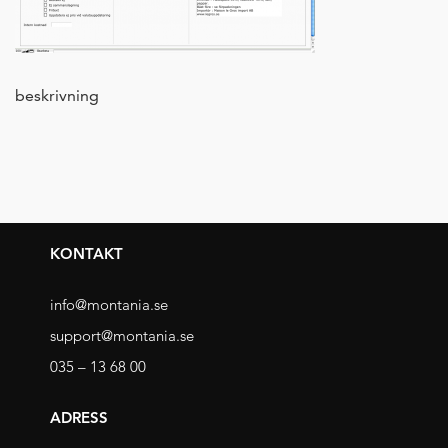
beskrivning
KONTAKT
info@montania.se
support@montania.se
035 – 13 68 00
ADRESS