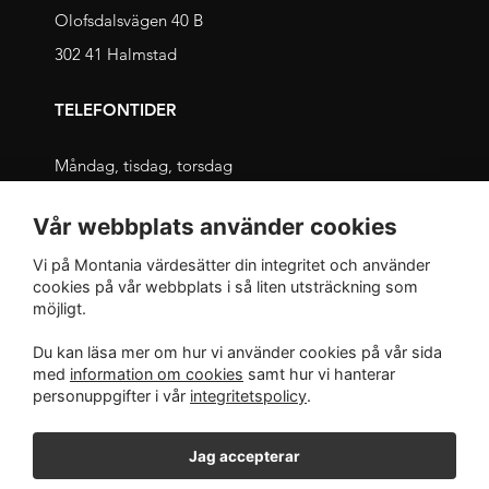
Olofsdalsvägen 40 B
302 41 Halmstad
TELEFONTIDER
Måndag, tisdag, torsdag
09.00 – 11.30 och 13.00 – 16.00
Vår webbplats använder cookies
Onsdag, fredag
Vi på Montania värdesätter din integritet och använder
09.00 – 12.00 och 13.00 – 16.00
cookies på vår webbplats i så liten utsträckning som
möjligt.
INTEGRITET
Du kan läsa mer om hur vi använder cookies på vår sida
med
information om cookies
samt hur vi hanterar
Integritetspolicy
personuppgifter i vår
integritetspolicy
.
Jag accepterar