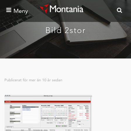
Meny
Bild 2stor
Publicerat för
mer än 10 år sedan