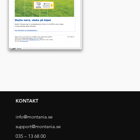
KONTAKT
info@montania.se
support@montania.se
035 – 13 68 00