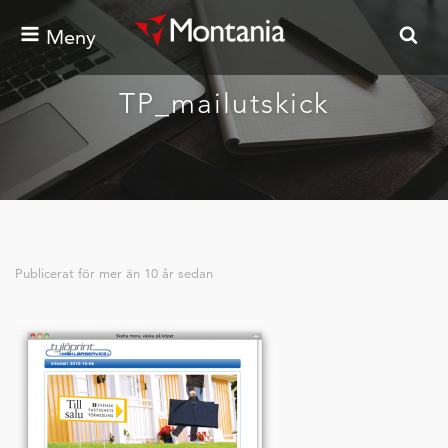
Meny
TP_mailutskick
Publicerat för
mer än 10 år sedan