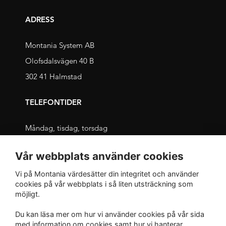
ADRESS
Montania System AB
Olofsdalsvägen 40 B
302 41 Halmstad
TELEFONTIDER
Måndag, tisdag, torsdag
09.00 – 11.30 och 13.00 – 16.00
Vår webbplats använder cookies
Onsdag, fredag
Vi på Montania värdesätter din integritet och använder
09.00 – 12.00 och 13.00 – 16.00
cookies på vår webbplats i så liten utsträckning som
möjligt.
INTEGRITET
Du kan läsa mer om hur vi använder cookies på vår sida
med
information om cookies
samt hur vi hanterar