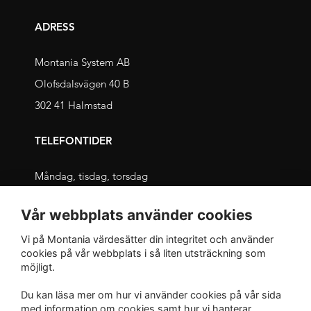
ADRESS
Montania System AB
Olofsdalsvägen 40 B
302 41 Halmstad
TELEFONTIDER
Måndag, tisdag, torsdag
09.00 – 11.30 och 13.00 – 16.00
Vår webbplats använder cookies
Onsdag, fredag
Vi på Montania värdesätter din integritet och använder
09.00 – 12.00 och 13.00 – 16.00
cookies på vår webbplats i så liten utsträckning som
möjligt.
INTEGRITET
Du kan läsa mer om hur vi använder cookies på vår sida
med
information om cookies
samt hur vi hanterar