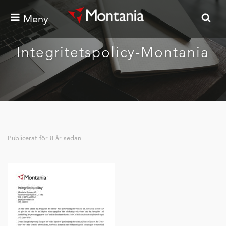
Meny
Integritetspolicy-Montania
Publicerat för
8 år sedan