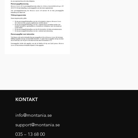
KONTAKT
info@montania.se
support@montania.se
035 – 13 68 00