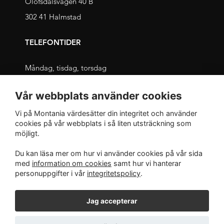
Olofsdalsvägen 40 B
302 41 Halmstad
TELEFONTIDER
Måndag, tisdag, torsdag
09.00 – 11.30 och 13.00 – 16.00
Vår webbplats använder cookies
Onsdag, fredag
Vi på Montania värdesätter din integritet och använder
09.00 – 12.00 och 13.00 – 16.00
cookies på vår webbplats i så liten utsträckning som
möjligt.
INTEGRITET
Du kan läsa mer om hur vi använder cookies på vår sida
med
information om cookies
samt hur vi hanterar
Integritetspolicy
personuppgifter i vår
integritetspolicy
.
Jag accepterar