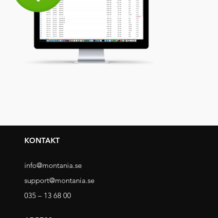
KONTAKT
info@montania.se
support@montania.se
035 – 13 68 00