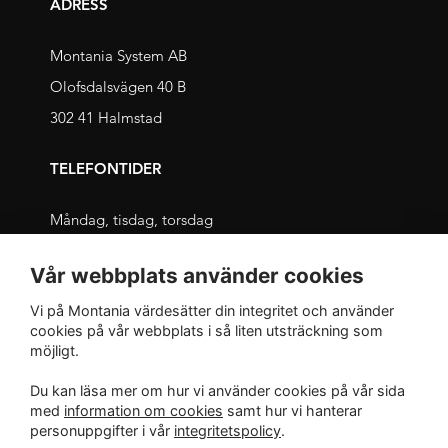
ADRESS
Montania System AB
Olofsdalsvägen 40 B
302 41 Halmstad
TELEFONTIDER
Måndag, tisdag, torsdag
09.00 – 11.30 och 13.00 – 16.00
Vår webbplats använder cookies
Onsdag, fredag
Vi på Montania värdesätter din integritet och använder
09.00 – 12.00 och 13.00 – 16.00
cookies på vår webbplats i så liten utsträckning som
möjligt.
INTEGRITET
Du kan läsa mer om hur vi använder cookies på vår sida
med
information om cookies
samt hur vi hanterar
Integritetspolicy
personuppgifter i vår
integritetspolicy
.