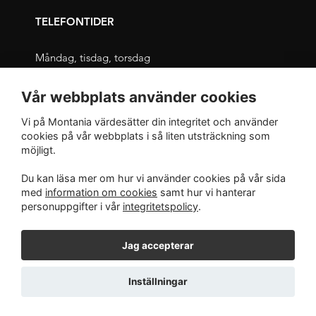
TELEFONTIDER
Måndag, tisdag, torsdag
09.00 – 11.30 och 13.00 – 16.00
Vår webbplats använder cookies
Onsdag, fredag
Vi på Montania värdesätter din integritet och använder
09.00 – 12.00 och 13.00 – 16.00
cookies på vår webbplats i så liten utsträckning som
möjligt.
INTEGRITET
Du kan läsa mer om hur vi använder cookies på vår sida
med
information om cookies
samt hur vi hanterar
Integritetspolicy
personuppgifter i vår
integritetspolicy
.
Jag accepterar
Inställningar
Copyright © Montania System AB · Använder WordPress.