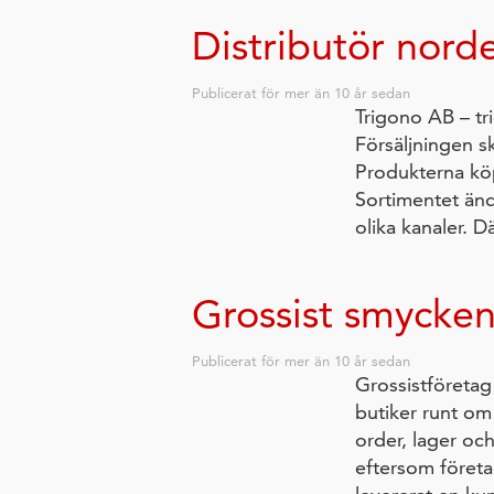
Distributör nord
Publicerat för
mer än 10 år sedan
Trigono AB – tr
Försäljningen sk
Produkterna köp
Sortimentet änd
olika kanaler. D
Grossist smycke
Publicerat för
mer än 10 år sedan
Grossistföretag
butiker runt om 
order, lager och
eftersom företa