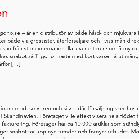
en
igono.se – är en distributör av både hård- och mjukvara 
er både via grossister, återförsäljare och i viss mån dire
s in från stora internationella leverantörer som Sony oc
ras snabbt så Trigono måste med kort varsel få ut många 
ärför […]
n
 inom modesmycken och silver där försäljning sker hos et
i Skandinavien. Företaget ville effektivisera hela flödet fr
 fakturering. Företaget har ca 10 000 artiklar som ständ
get snabbt tar upp nya trender och förnyar utbudet. Mo