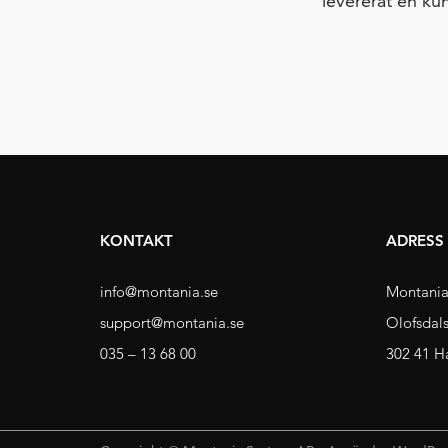
levererat en ku
KONTAKT
ADRESS
info@montania.se
Montania
support@montania.se
Olofsdal
035 – 13 68 00
302 41 H