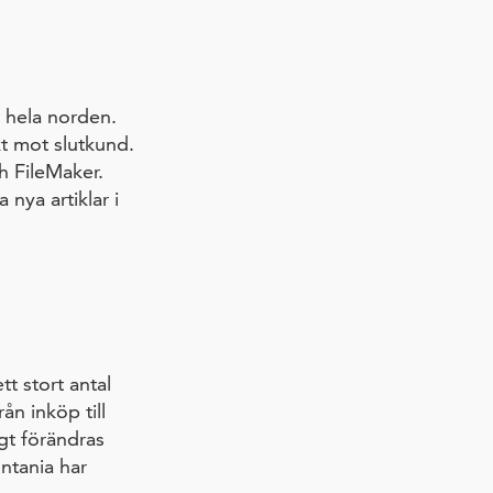
i hela norden.
kt mot slutkund.
h FileMaker.
nya artiklar i
t stort antal
ån inköp till
igt förändras
ntania har